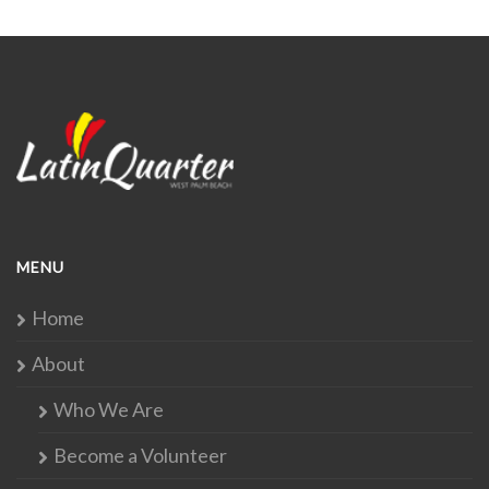
MENU
Home
About
Who We Are
Become a Volunteer