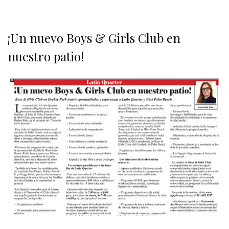
¡Un nuevo Boys & Girls Club en
nuestro patio!